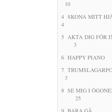
10
4 SKONA M
4
5 AKTA DIG 
3
6 HAPPY 
7 TRUMSLA
3
8 SE MIG I ÖG
25
9 BARA G