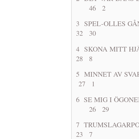
46 2
3 SPEL-OLL
32 30
4 SKONA M
28 8
5 MINNET A
27 1
6 SE MIG I ÖG
26 29
7 TRUMSLA
23 7