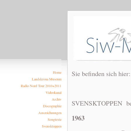
Sie befinden sich hier
Home
Landskrona Museum
Radio Nord Tour 2010+2011
Videokanal
Archiv
SVENSKTOPPEN bega
Discographie
Auszeichnungen
1963
Songtexte
Svensktoppen