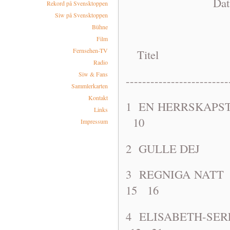
Dat: 1963-0
Rekord på Svensktoppen
Siw på Svensktoppen
Bühne
Film
Fernsehen-TV
Titel A
Radio
Siw & Fans
-------------------------
Sammlerkarten
Kontakt
1 EN HERR
Links
10
Impressum
2 GULLE D
3 REGNIGA
15 16
4 ELISABET