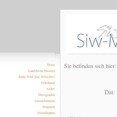
Sie befinden sich hier
Home
Landskrona Museum
Radio Nord Tour 2010+2011
Videokanal
Archiv
Dat: 1968-0
Discographie
Auszeichnungen
Songtexte
Svensktoppen