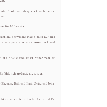
cht.
Radio Nord, der anfang der 60er Jahre das
see.
nter Siw Malmkvist.
fszahlen. Schwedens Radio hatte nur eine
einer Operette, oder andersrum, während
aus Kristianstad. Er ist bisher mehr als
 fühlt sich großartig an, sagt er.
e Ehepaare Erik und Karin Svärd und John-
n ist soviel ausländisches im Radio und TV,