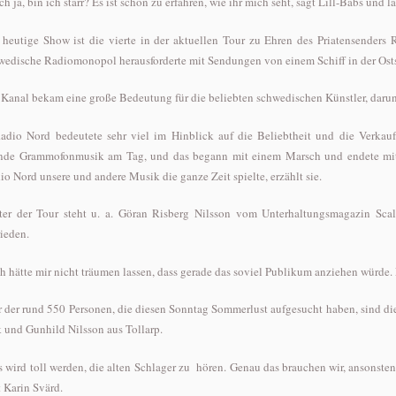
ch ja, bin ich starr? Es ist schön zu erfahren, wie ihr mich seht, sagt Lill-Babs und la
 heutige Show ist die vierte in der aktuellen Tour zu Ehren des Priatensenders 
wedische Radiomonopol herausforderte mit Sendungen von einem Schiff in der Ost
 Kanal bekam eine große Bedeutung für die beliebten schwedischen Künstler, daru
Radio Nord bedeutete sehr viel im Hinblick auf die Beliebtheit und die Verkau
nde Grammofonmusik am Tag, und das begann mit einem Marsch und endete mit 
io Nord unsere und andere Musik die ganze Zeit spielte, erzählt sie.
ter der Tour steht u. a. Göran Risberg Nilsson vom Unterhaltungsmagazin Scala 
rieden.
Ich hätte mir nicht träumen lassen, dass gerade das soviel Publikum anziehen würde. Es
r der rund 550 Personen, die diesen Sonntag Sommerlust aufgesucht haben, sind di
k und Gunhild Nilsson aus Tollarp.
Es wird toll werden, die alten Schlager zu hören. Genau das brauchen wir, ansonste
t Karin Svärd.