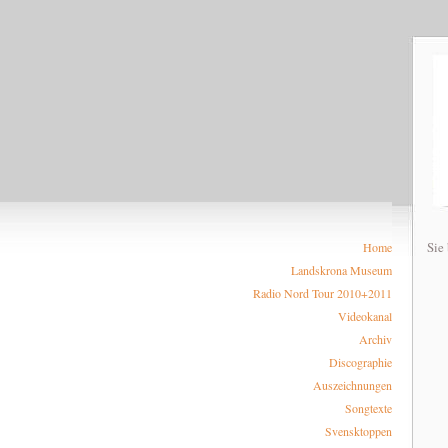
Sie
Home
Landskrona Museum
Radio Nord Tour 2010+2011
Videokanal
Archiv
Discographie
Auszeichnungen
Songtexte
Svensktoppen