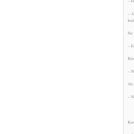
-- 
-- 
for
Sie
-- 
Kris
-- 
Als
-- N
Kur