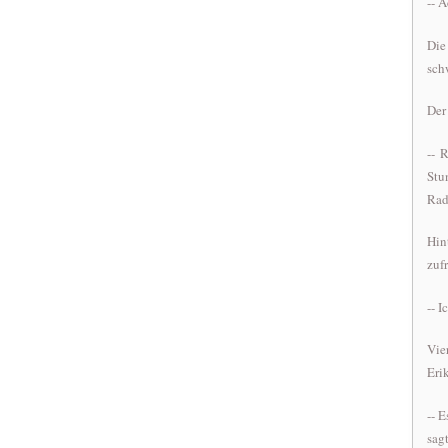
-- A
Die
sch
Der
-- 
Stu
Rad
Hin
zuf
-- 
Vie
Eri
-- 
sag