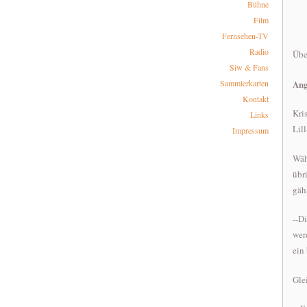
Bühne
Film
Fernsehen-TV
Radio
Übe
Siw & Fans
Ang
Sammlerkarten
Kontakt
Kri
Links
Lil
Impressum
Wäh
übr
gäh
--D
wer
ein 
Gle