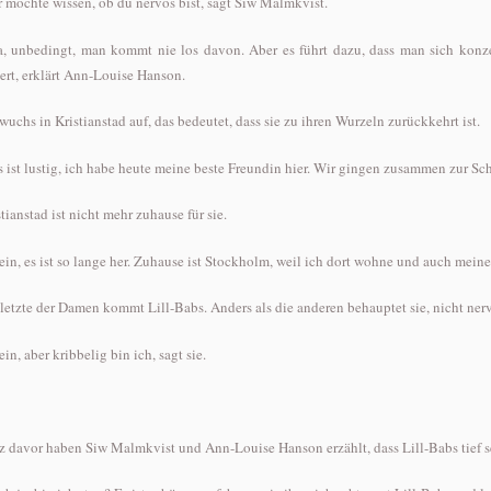
Er möchte wissen, ob du nervös bist, sagt Siw Malmkvist.
Ja, unbedingt, man kommt nie los davon. Aber es führt dazu, dass man sich konze
dert, erklärt Ann-Louise Hanson.
 wuchs in Kristianstad auf, das bedeutet, dass sie zu ihren Wurzeln zurückkehrt ist.
Es ist lustig, ich habe heute meine beste Freundin hier. Wir gingen zusammen zur Sch
tianstad ist nicht mehr zuhause für sie.
Nein, es ist so lange her. Zuhause ist Stockholm, weil ich dort wohne und auch meine
 letzte der Damen kommt Lill-Babs. Anders als die anderen behauptet sie, nicht nerv
ein, aber kribbelig bin ich, sagt sie.
z davor haben Siw Malmkvist und Ann-Louise Hanson erzählt, dass Lill-Babs tief seu