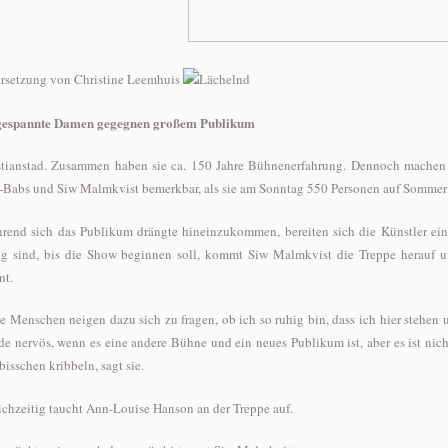
rsetzung von Christine Leemhuis
espannte Damen gegegnen großem Publikum
stianstad. Zusammen haben sie ca. 150 Jahre Bühnenerfahrung. Dennoch machen
l-Babs und Siw Malmkvist bemerkbar, als sie am Sonntag 550 Personen auf Sommerlu
rend sich das Publikum drängte hineinzukommen, bereiten sich die Künstler eine
ig sind, bis die Show beginnen soll, kommt Siw Malmkvist die Treppe herauf u
nt.
ie Menschen neigen dazu sich zu fragen, ob ich so ruhig bin, dass ich hier stehen 
de nervös, wenn es eine andere Bühne und ein neues Publikum ist, aber es ist nicht
bisschen kribbeln, sagt sie.
ichzeitig taucht Ann-Louise Hanson an der Treppe auf.