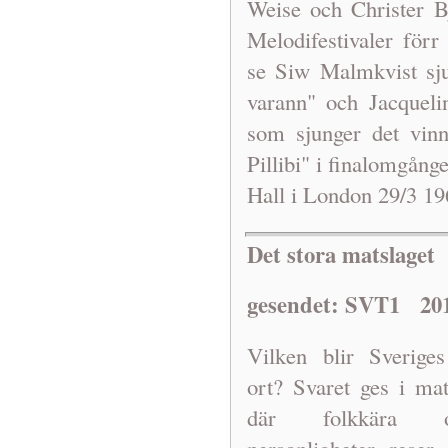
Weise och Christer 
Melodifestivaler förr
se Siw Malmkvist sju
varann" och Jacqueli
som sjunger det vin
Pillibi" i finalomgång
Hall i London 29/3 19
Det stora matslaget
gesendet: SVT1 201
Vilken blir Sverige
ort? Svaret ges i ma
där folkkära o
personligheter reser