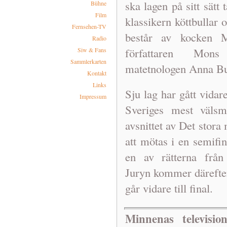
ska lagen på sitt sätt
Bühne
Film
klassikern köttbullar 
Fernsehen-TV
består av kocken M
Radio
författaren Mons
Siw & Fans
Sammlerkarten
matetnologen Anna Bu
Kontakt
Links
Sju lag har gått vidar
Impressum
Sveriges mest välsm
avsnittet av Det stor
att mötas i en semifin
en av rätterna från
Juryn kommer därefter
går vidare till final.
Minnenas television