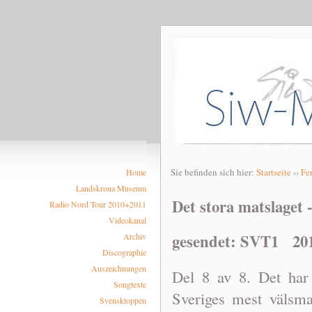
Sie befinden sich hier:
Startseite
››
Fe
Home
Landskrona Museum
Det stora matslaget -
Radio Nord Tour 2010+2011
Videokanal
gesendet: SVT1 201
Archiv
Discographie
Auszeichnungen
Del 8 av 8. Det har 
Songtexte
Sveriges mest välsma
Svensktoppen