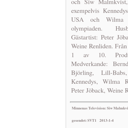
och Siw Malmkvist,
exempelvis Kennedys 
USA och Wilma 
olympiaden. Husb
Gästartist: Peter Jö
Weine Renliden. Från
1 av 10. Produ
Medverkande: Bernd
Björling, Lill-Bab
Kennedys, Wilma Ru
Peter Jöback, Weine R
Minnenas Television: Siw Malmkvi
gesendet: SVT1 2013-1-4