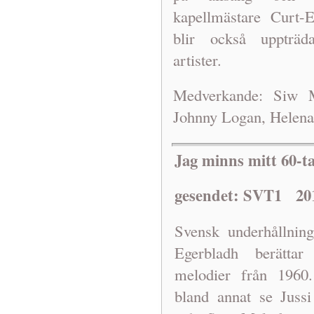
kapellmästare Curt-
blir ocks
å uppträd
artister.
Medverkande: Siw M
Johnny Logan, Helena
Jag minns mitt 60-ta
gesendet: SVT1 20
Svensk underhållnin
Egerbladh berätt
melodier från 1960.
bland annat se Jussi