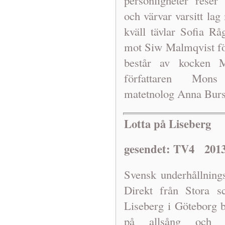
och värvar varsitt la
kväll tävlar Sofia Rå
mot Siw Malmqvist fö
består av kocken M
författaren Mons
matetnolog Anna Burst
Lotta p
å Liseberg
gesendet: TV4 2013
Svensk underh
ållnin
Direkt fr
ån Stora s
Liseberg i Göteborg 
p
å alls
ång och v