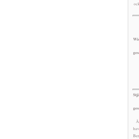
ock
Wi
g
Stj
ge
År
ha
Ber