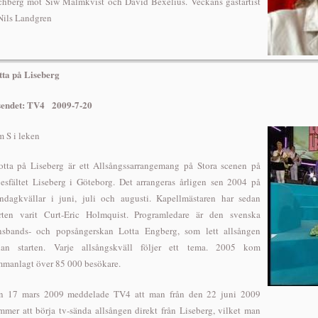
chberg mot Siw Malmkvist och David Bexelius. Veckans gästartist
Nils Landgren
tta på Liseberg
sendet: TV4 2009-7-20
 S i leken
tta på Liseberg är ett Allsångssarrangemang på Stora scenen på
jesfältet Liseberg i Göteborg. Det arrangeras årligen sen 2004 på
ndagkvällar i juni, juli och augusti. Kapellmästaren har sedan
arten varit Curt-Eric Holmquist. Programledare är den svenska
nsbands- och popsångerskan Lotta Engberg, som lett allsången
dan starten. Varje allsångskväll följer ett tema. 2005 kom
mmanlagt över 85 000 besökare.
n 17 mars 2009 meddelade TV4 att man från den 22 juni 2009
mer att börja tv-sända allsången direkt från Liseberg, vilket man