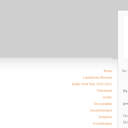
Sie
Home
Landskrona Museum
Radio Nord Tour 2010+2011
På
Videokanal
Archiv
ge
Discographie
Auszeichnungen
Ge
Songtexte
He
Svensktoppen