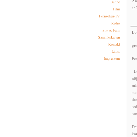
As
Bühne
är 
Film
Fernsehen-TV
Radio
Siw & Fans
Lo
Sammlerkarten
Kontakt
ge
Links
Fem
Impressum
Lo
nö
må
st
da
se
sa
De
kom