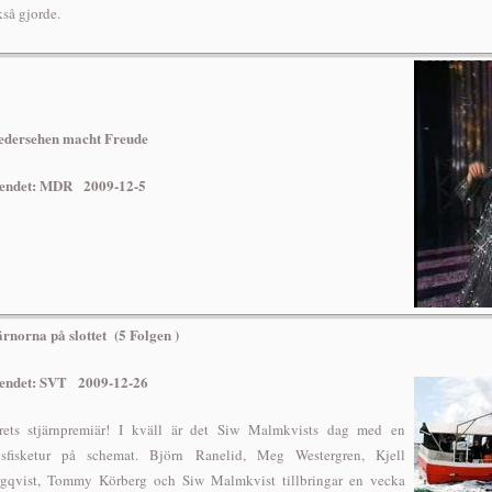
så gjorde.
edersehen macht Freude
esendet: MDR 2009-12-5
ärnorna på slottet (5 Folgen )
sendet: SVT 2009-12-26
ets stjärnpremiär! I kväll är det Siw Malmkvists dag med en
vsfisketur på schemat. Björn Ranelid, Meg Westergren, Kjell
gqvist, Tommy Körberg och Siw Malmkvist tillbringar en vecka