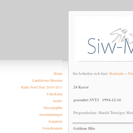
Sie befinden sich hier:
Startseite
››
Fe
Home
Landskrona Museum
24 Karat
Radio Nord Tour 2010+2011
Videokanal
gesendet: SVT2 1994-12-16
Archiv
Discographie
Programledare: Harald Treutiger. Me
Auszeichnungen
Songtexte
Goldene Hits
Svensktoppen