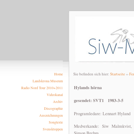
Sie befinden sich hier:
Startseite
››
Fe
Home
Landskrona Museum
Hylands hörna
Radio Nord Tour 2010+2011
Videokanal
gesendet: SVT1 1983-3-5
Archiv
Discographie
Programledare: Lennart Hyland
Auszeichnungen
Songtexte
Medverkande: Siw Malmkvist, 
Svensktoppen
Simon Brehm.