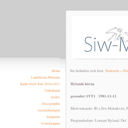
Sie befinden sich hier:
Startseite
››
Fe
Home
Landskrona Museum
Hylands hörna
Radio Nord Tour 2010+2011
Videokanal
gesendet: SVT1 1981-11-11
Archiv
Discographie
Medverkande: Bl a Siw Malmkvist, P
Auszeichnungen
Songtexte
Programledare: Lennart Hyland. Del 
Svensktoppen