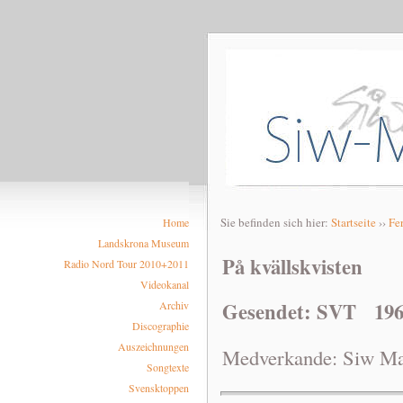
Sie befinden sich hier:
Startseite
››
Fe
Home
Landskrona Museum
På kvällskvisten
Radio Nord Tour 2010+2011
Videokanal
Gesendet: SVT 196
Archiv
Discographie
Auszeichnungen
Medverkande: Siw Ma
Songtexte
Svensktoppen